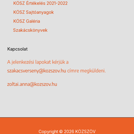
KÖSZ Értékelés 2021-2022
KÖSZ Sajtóanyagok
KÖSZ Galéria
Szakácskönyvek
Kapcsolat
A jelenkezési lapokat kérjük a
szakacsverseny@kozszov.hu
címre megküldeni.
zoltai.anna@kozszov.hu
Copyright © 2026 KÖZSZÖV