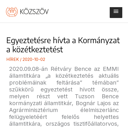
Skip
Main
to
content
Men
Egyeztetésre hívta a Kormányzat
a közétkeztetést
HÍREK
/
2020-10-02
2020.09.08-án Rétváry Bence az EMMI
államtitkára „a közétkeztetés aktuális
problémáinak feltárása” témában”
szűkkörű egyeztetést hívott össze,
melyen részt vett Tuzson Bence
kormányzati államtitkár, Bognár Lajos az
Agrárminisztérium élelmiszerlánc
felügyeletéért felelős helyettes
államtitkára, országos tisztifőállatorvos,