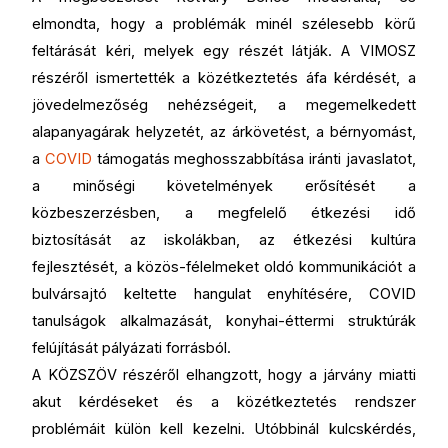
elmondta, hogy a problémák minél szélesebb körű
feltárását kéri, melyek egy részét látják. A VIMOSZ
részéről ismertették a közétkeztetés áfa kérdését, a
jövedelmezőség nehézségeit, a megemelkedett
alapanyagárak helyzetét, az árkövetést, a bérnyomást,
a
COVID
támogatás meghosszabbítása iránti javaslatot,
a minőségi követelmények erősítését a
közbeszerzésben, a megfelelő étkezési idő
biztosítását az iskolákban, az étkezési kultúra
fejlesztését, a közös-félelmeket oldó kommunikációt a
bulvársajtó keltette hangulat enyhítésére, COVID
tanulságok alkalmazását, konyhai-éttermi struktúrák
felújítását pályázati forrásból.
A KÖZSZÖV részéről elhangzott, hogy a járvány miatti
akut kérdéseket és a közétkeztetés rendszer
problémáit külön kell kezelni. Utóbbinál kulcskérdés,