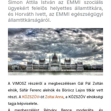
Simon Attila István az EMMI szociális
ügyekért felelős helyettes államtitkára,
és Horváth Ivett, az EMMI egészségügyi
államtitkárságáról.
A VIMOSZ részéről a megbeszélésen Gál Pál Zoltán
elnök, Sáfár Ferenc alelnök és Böröcz Lajos titkár vett
részt. A
KÖZSZÖV
-öt
Zoltai Anna
, a KÖZSZÖV elnökségi
tagja képviselete.
A megbeszélést Rétváry Bence moderálta, és