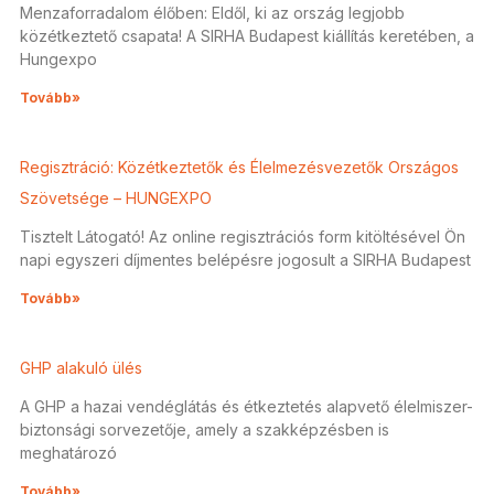
Menzaforradalom élőben: Eldől, ki az ország legjobb
közétkeztető csapata! A SIRHA Budapest kiállítás keretében, a
Hungexpo
Tovább»
Regisztráció: Közétkeztetők és Élelmezésvezetők Országos
Szövetsége – HUNGEXPO
Tisztelt Látogató! Az online regisztrációs form kitöltésével Ön
napi egyszeri díjmentes belépésre jogosult a SIRHA Budapest
Tovább»
GHP alakuló ülés
A GHP a hazai vendéglátás és étkeztetés alapvető élelmiszer-
biztonsági sorvezetője, amely a szakképzésben is
meghatározó
Tovább»