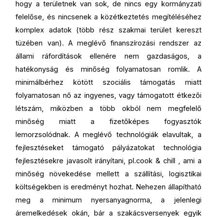
hogy a területnek van sok, de nincs egy kormányzati
felelőse, és nincsenek a közétkeztetés megítéléséhez
komplex adatok (több rész szakmai terület kereszt
tüzében van). A meglévő finanszírozási rendszer az
állami ráfordítások ellenére nem gazdaságos, a
hatékonyság és minőség folyamatosan romlik. A
minimálbérhez kötött szociális támogatás miatt
folyamatosan nő az ingyenes, vagy támogatott étkezői
létszám, miközben a több okból nem megfelelő
minőség miatt a fizetőképes fogyasztók
lemorzsolódnak. A meglévő technológiák elavultak, a
fejlesztéseket támogató pályázatokat technológia
fejlesztésekre javasolt irányítani, pl.cook & chill , ami a
minőség növekedése mellett a szállítási, logisztikai
költségekben is eredményt hozhat. Nehezen állapítható
meg a minimum nyersanyagnorma, a jelenlegi
áremelkedések okán, bár a szakácsversenyek egyik