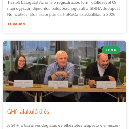
Tisztelt Látogató! Az online regisztrációs form kitöltésével Ön
napi egyszeri díjmentes belépésre jogosult a SIRHA Budapest
Nemzetközi Élelmiszeripari és HoReCa szakkiállításra 2026.
TOVÁBB »
HÍREK
GHP alakuló ülés
A GHP a hazai vendéglátás és étkeztetés alapvető élelmiszer-