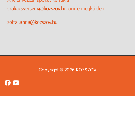
szakacsverseny@kozszov.hu
címre megküldeni.
zoltai.anna@kozszov.hu
Copyright © 2026 KÖZSZÖV