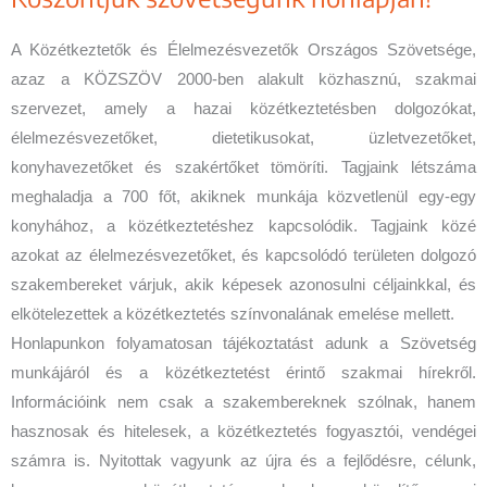
A Közétkeztetők és Élelmezésvezetők Országos Szövetsége,
azaz a KÖZSZÖV 2000-ben alakult közhasznú, szakmai
szervezet, amely a hazai közétkeztetésben dolgozókat,
élelmezésvezetőket, dietetikusokat, üzletvezetőket,
konyhavezetőket és szakértőket tömöríti. Tagjaink létszáma
meghaladja a 700 főt, akiknek munkája közvetlenül egy-egy
konyhához, a közétkeztetéshez kapcsolódik. Tagjaink közé
azokat az élelmezésvezetőket, és kapcsolódó területen dolgozó
szakembereket várjuk, akik képesek azonosulni céljainkkal, és
elkötelezettek a közétkeztetés színvonalának emelése mellett.
Honlapunkon folyamatosan tájékoztatást adunk a Szövetség
munkájáról és a közétkeztetést érintő szakmai hírekről.
Információink nem csak a szakembereknek szólnak, hanem
hasznosak és hitelesek, a közétkeztetés fogyasztói, vendégei
számra is. Nyitottak vagyunk az újra és a fejlődésre, célunk,