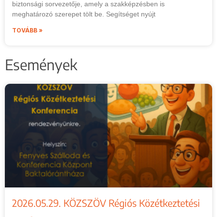
biztonsági sorvezetője, amely a szakképzésben is
meghatározó szerepet tölt be. Segítséget nyújt
TOVÁBB »
Események
2026.05.29. KÖZSZÖV Régiós Közétkeztetési