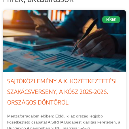
HÍREK
SAJTÓKÖZLEMÉNY A X. KÖZÉTKEZTETÉSI
SZAKÁCSVERSENY, A KÖSZ 2025-2026.
ORSZÁGOS DÖNTŐRŐL
Menzaforradalom élőben: Eldől, ki az ország legjobb
közétkeztető csapata! A SIRHA Budapest kiállítás keretében, a
Hungexpo A pavilonban 2026. március 3–5-ig