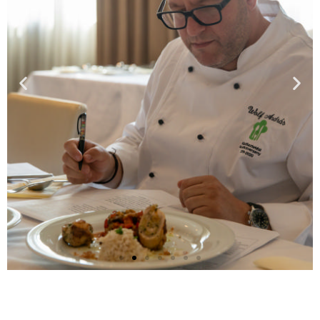
ÉRTÉK
ELÉS