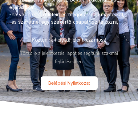
eljárásokat,
-ha vannak jó ötleteid és megosztanád másokkal,
-és szeretnél egy szakértő csapathoz tartozni,
Köztünk a helyed! Jelentkezz most!
Töltsd le a jelentkezési lapot és segítünk szakmai
fejlődésedben.
Belépési Nyilatkozat