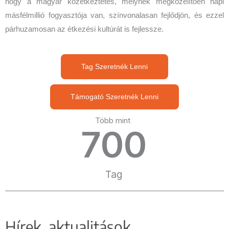
hogy a magyar közétkeztetés, melynek megközelítően napi
másfélmillió fogyasztója van, színvonalasan fejlődjön, és ezzel
párhuzamosan az étkezési kultúrát is fejlessze.
Tag Szeretnék Lenni
Támogató Szeretnék Lenni
Több mint
700
Tag
Hírek, aktualitások