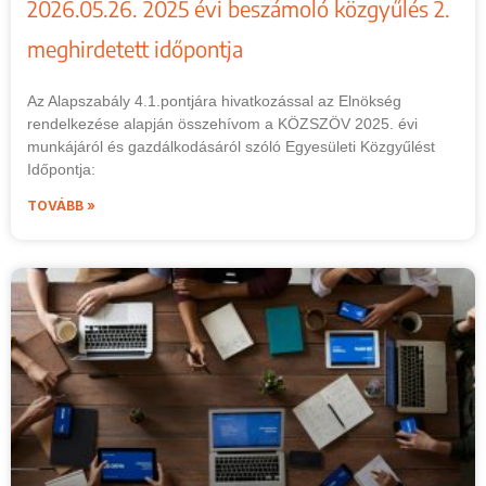
2026.05.26. 2025 évi beszámoló közgyűlés 2.
meghirdetett időpontja
Az Alapszabály 4.1.pontjára hivatkozással az Elnökség
rendelkezése alapján összehívom a KÖZSZÖV 2025. évi
munkájáról és gazdálkodásáról szóló Egyesületi Közgyűlést
Időpontja:
TOVÁBB »