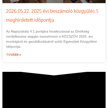
2026.05.22. 2025 évi beszámoló közgyűlés 1.
meghirdetett időpontja
Az Alapszabály 4.1.pontjára hivatkozással az Elnökség
rendelkezése alapján összehívom a KÖZSZÖV 2025. évi
munkájáról és gazdálkodásáról szóló Egyesületi Közgyűlést
Időpontja:
TOVÁBB »