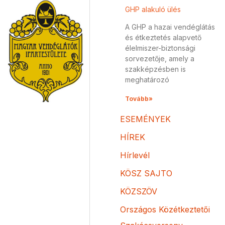
GHP alakuló ülés
A GHP a hazai vendéglátás
és étkeztetés alapvető
élelmiszer-biztonsági
sorvezetője, amely a
szakképzésben is
meghatározó
Tovább»
ESEMÉNYEK
HÍREK
Hírlevél
KÖSZ SAJTO
KÖZSZÖV
Országos Közétkeztetői