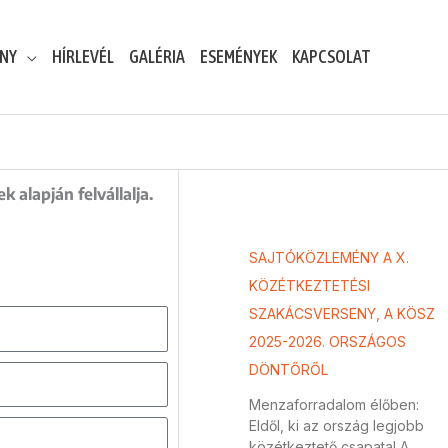
ENY
HÍRLEVÉL
GALÉRIA
ESEMÉNYEK
KAPCSOLAT
alapján felvállalja.
SAJTÓKÖZLEMÉNY A X.
KÖZÉTKEZTETÉSI
SZAKÁCSVERSENY, A KÖSZ
2025-2026. ORSZÁGOS
DÖNTŐRŐL
Menzaforradalom élőben:
Eldől, ki az ország legjobb
közétkeztető csapata! A