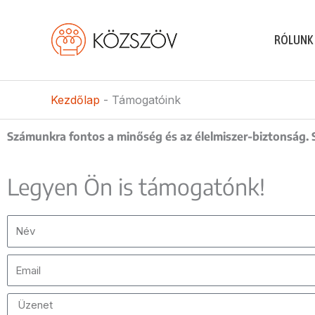
Skip
to
RÓLUNK
content
Kezdőlap
-
Támogatóink
Számunkra fontos a minőség és az élelmiszer-biztonság. S
Legyen Ön is támogatónk!