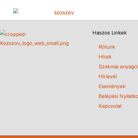
Haszos Linkek
Rólunk
Hírek
Szakmai anyago
Hírlevél
Események
Belépési Nyilatk
Kapcsolat