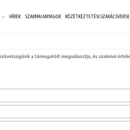
HÍREK
SZAKMAI ANYAGOK
KÖZÉTKEZTETÉSI SZAKÁCSVERS
zövetségünk a támogatóit megválasztja, és szakmai értékek 