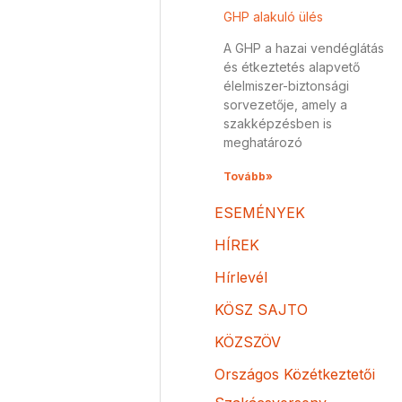
GHP alakuló ülés
A GHP a hazai vendéglátás
és étkeztetés alapvető
élelmiszer-biztonsági
sorvezetője, amely a
szakképzésben is
meghatározó
Tovább»
ESEMÉNYEK
HÍREK
Hírlevél
KÖSZ SAJTO
KÖZSZÖV
Országos Közétkeztetői