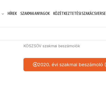
HÍREK
SZAKMAI ANYAGOK
KÖZÉTKEZTETÉSI SZAKÁCSVERS
KÖSZSÖV szakmai beszámolók
2020. évi szakmai beszámoló 