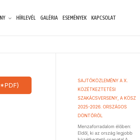
ENY
HÍRLEVÉL
GALÉRIA
ESEMÉNYEK
KAPCSOLAT
SAJTÓKÖZLEMÉNY A X.
(*PDF)
KÖZÉTKEZTETÉSI
SZAKÁCSVERSENY, A KÖSZ
2025-2026. ORSZÁGOS
DÖNTŐRŐL
Menzaforradalom élőben:
Eldől, ki az ország legjobb
közétkeztető csapata! A