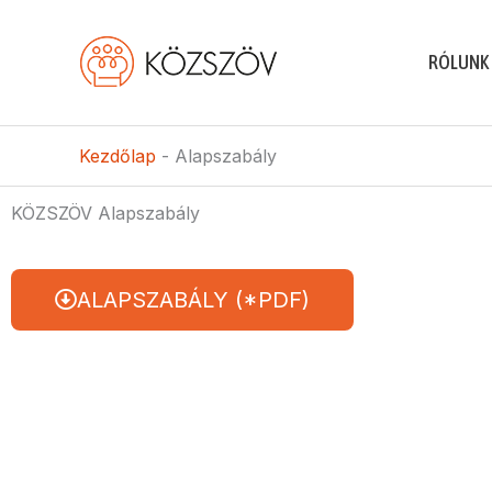
Skip
to
RÓLUNK
content
Kezdőlap
-
Alapszabály
KÖZSZÖV Alapszabály
ALAPSZABÁLY (*PDF)