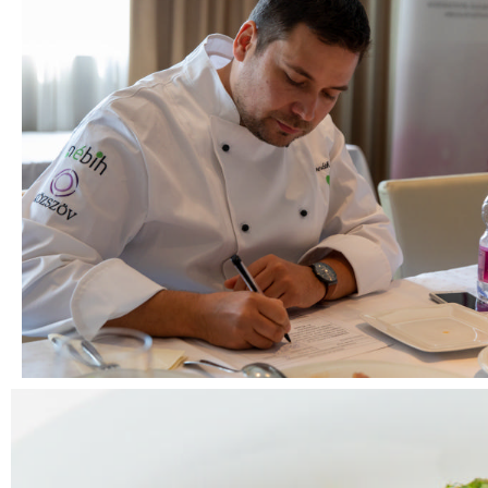
Megnézem
Zsűrit