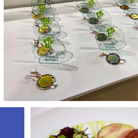
ÍJAK
Megnézem
1 2 3
HELYEZETT