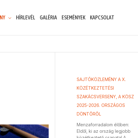
ENY
HÍRLEVÉL
GALÉRIA
ESEMÉNYEK
KAPCSOLAT
SAJTÓKÖZLEMÉNY A X.
KÖZÉTKEZTETÉSI
SZAKÁCSVERSENY, A KÖSZ
2025-2026. ORSZÁGOS
DÖNTŐRŐL
Menzaforradalom élőben:
Eldől, ki az ország legjobb
közétkeztető csapata! A