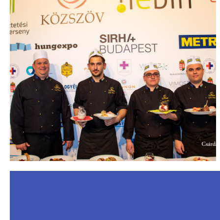
KONFERENCI
A
Megnézem
CSAPA
TOK