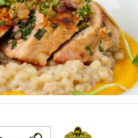
atok
Megnézem