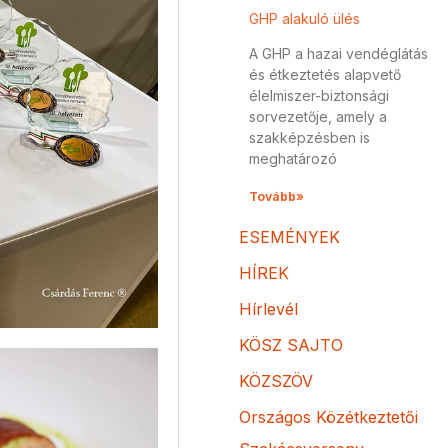
GHP alakuló ülés
A GHP a hazai vendéglátás
és étkeztetés alapvető
élelmiszer-biztonsági
sorvezetője, amely a
szakképzésben is
meghatározó
Tovább»
ESEMÉNYEK
HÍREK
Hírlevél
KÖSZ SAJTO
KÖZSZÖV
Országos Közétkeztetői