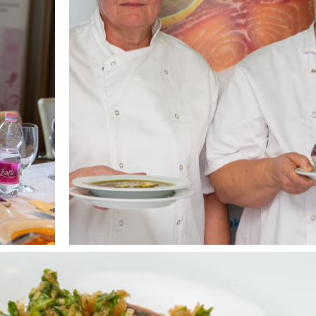
Megnézem
Csap