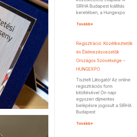
SIRHA Budapest kiállítás
keretében, a Hungexpo
Tovább»
Regisztráció: Közétkeztetők
és Élelmezésvezetők
Országos Szövetsége –
HUNGEXPO
Tisztelt Látogató! Az online
regisztrációs form
kitöltésével Ön napi
egyszeri díjmentes
belépésre jogosult a SIRHA
Budapest
Tovább»