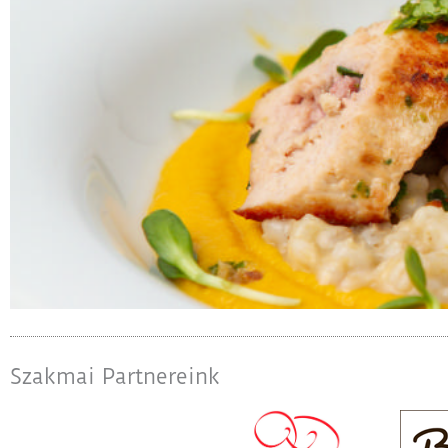
agok
Megnézem
Ételfo
Szakmai Partnereink
tók