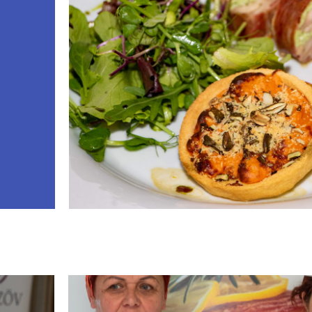
EK
Megnézem
ÉTEL
KÉPEK