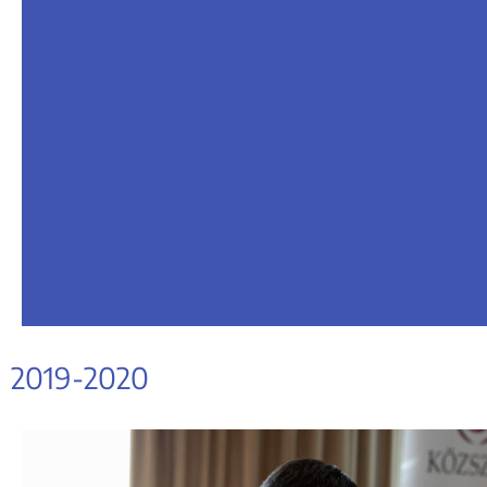
Megnézem
2019-2020
MUNKA
FOTÓK