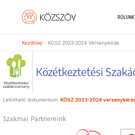
Skip
to
RÓLUNK
content
Kezdőlap
-
KÖSZ 2023-2024 Versenykiírás
Közétkeztetési Szak
Letölthető dokumentum:
KÖSZ 2023-2024 versenykiírá
Szakmai Partnereink