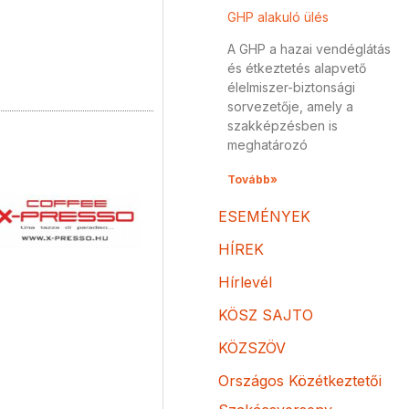
GHP alakuló ülés
A GHP a hazai vendéglátás
és étkeztetés alapvető
élelmiszer-biztonsági
sorvezetője, amely a
szakképzésben is
meghatározó
Tovább»
ESEMÉNYEK
HÍREK
Hírlevél
KÖSZ SAJTO
KÖZSZÖV
Országos Közétkeztetői