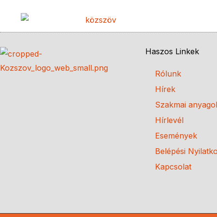
Haszos Linkek
Rólunk
Hírek
Szakmai anyago
Hírlevél
Események
Belépési Nyilatk
Kapcsolat