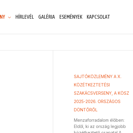
ENY
HÍRLEVÉL
GALÉRIA
ESEMÉNYEK
KAPCSOLAT
SAJTÓKÖZLEMÉNY A X.
KÖZÉTKEZTETÉSI
SZAKÁCSVERSENY, A KÖSZ
2025-2026. ORSZÁGOS
DÖNTŐRŐL
Menzaforradalom élőben:
Eldől, ki az ország legjobb
közétkeztető csapata! A