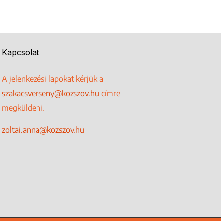
Kapcsolat
A jelenkezési lapokat kérjük a
szakacsverseny@kozszov.hu
címre
megküldeni.
zoltai.anna@kozszov.hu