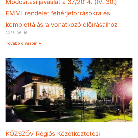
Módosítási javaslat a 37/2014. (IV. 30.)
EMMI rendelet fehérjeforrásokra és
komplettálásra vonatkozó előírásaihoz
2026-06-16
Tovább olvasom »
KÖZSZÖV Régiós Közétkeztetési