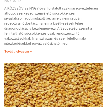
2026-02-17
A KÖZSZÖV az NNGYK-val folytatott szakmai egyeztetésen
átfogó, szerkezeti szemléletű sócsökkentési
javaslatcsomagot mutatott be, amely nem csupán
receptúramódosítást, hanem a kisétkezések teljes
újragondolását is kezdeményezi. A Szövetség szerint a
fenntartható sócsökkentés csak rendszerszintű
változtatásokkal, finanszírozási és szemléletformáló
intézkedésekkel együtt valósítható meg.
Tovább olvasom »