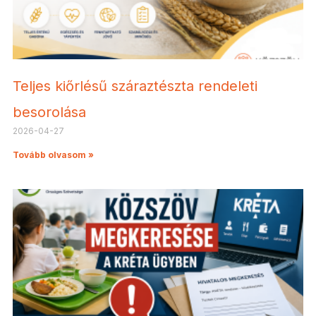
Teljes kiőrlésű száraztészta rendeleti
besorolása
2026-04-27
Tovább olvasom »