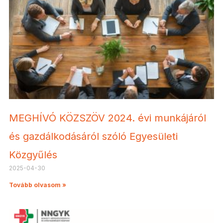
MEGHÍVÓ KÖZSZÖV 2024. évi munkájáról
és gazdálkodásáról szóló Egyesületi
Közgyűlés
2025-04-30
Tovább olvasom »