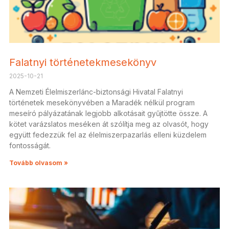
Falatnyi történetekmesekönyv
2025-10-21
A Nemzeti Élelmiszerlánc-biztonsági Hivatal Falatnyi
történetek mesekönyvében a Maradék nélkül program
meseíró pályázatának legjobb alkotásait gyűjtötte össze. A
kötet varázslatos meséken át szólítja meg az olvasót, hogy
együtt fedezzük fel az élelmiszerpazarlás elleni küzdelem
fontosságát.
Tovább olvasom »