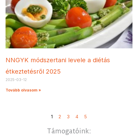
NNGYK módszertani levele a diétás
étkeztetésről 2025
2025-03-12
Tovább olvasom »
1
2
3
4
5
Támogatóink: