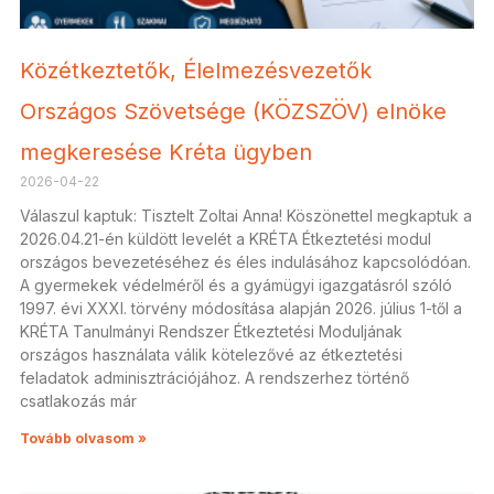
Közétkeztetők, Élelmezésvezetők
Országos Szövetsége (KÖZSZÖV) elnöke
megkeresése Kréta ügyben
2026-04-22
Válaszul kaptuk: Tisztelt Zoltai Anna! Köszönettel megkaptuk a
2026.04.21-én küldött levelét a KRÉTA Étkeztetési modul
országos bevezetéséhez és éles indulásához kapcsolódóan.
A gyermekek védelméről és a gyámügyi igazgatásról szóló
1997. évi XXXI. törvény módosítása alapján 2026. július 1-től a
KRÉTA Tanulmányi Rendszer Étkeztetési Moduljának
országos használata válik kötelezővé az étkeztetési
feladatok adminisztrációjához. A rendszerhez történő
csatlakozás már
Tovább olvasom »