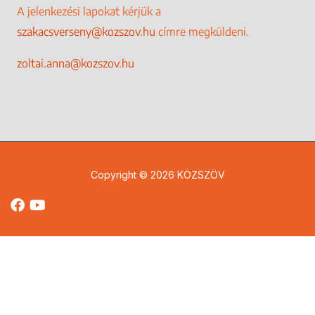
A jelenkezési lapokat kérjük a
szakacsverseny@kozszov.hu
címre megküldeni.
zoltai.anna@kozszov.hu
Copyright © 2026 KÖZSZÖV