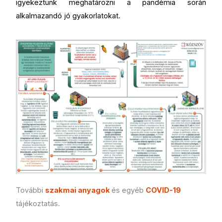
igyekeztünk meghatározni a pandémia során
alkalmazandó jó gyakorlatokat.
További
szakmai anyagok
és egyéb
COVID-19
tájékoztatás.