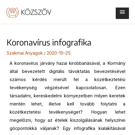
Skip
Main
to
content
Men
Koronavírus infografika
Szakmai Anyagok
/
2020-10-25
A koronavírus járvány hazai kirobbanásával, a Kormány
által bevezetett digitális távoktatás bevezetésével
számos kérdés merült fel a közétkeztetési
tevékenység végzésével kapcsolatosan. Ezen
társadalmi, kereskedelmi környezetben milyen keretek
mentén lehet, illetve kell tovább folytatni a
közétkeztetési tevékenységet? Hogyan lehet
megelőzni, hogy az ételek kiszolgálásának helyszínei
gócpontokká váljanak? Egy infografika kialakításával