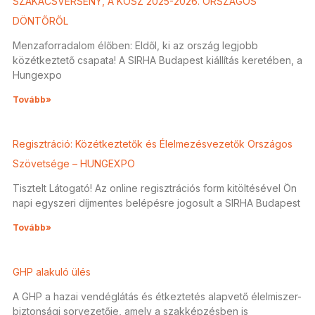
SZAKÁCSVERSENY, A KÖSZ 2025-2026. ORSZÁGOS
DÖNTŐRŐL
Menzaforradalom élőben: Eldől, ki az ország legjobb
közétkeztető csapata! A SIRHA Budapest kiállítás keretében, a
Hungexpo
Tovább»
Regisztráció: Közétkeztetők és Élelmezésvezetők Országos
Szövetsége – HUNGEXPO
Tisztelt Látogató! Az online regisztrációs form kitöltésével Ön
napi egyszeri díjmentes belépésre jogosult a SIRHA Budapest
Tovább»
GHP alakuló ülés
A GHP a hazai vendéglátás és étkeztetés alapvető élelmiszer-
biztonsági sorvezetője, amely a szakképzésben is