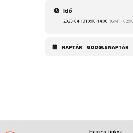
Páger Zsolt alelnök
Idő
2023-04-13
10:00
-
14:00
(GMT+02:00
NAPTÁR
GOOGLE NAPTÁR
Haszos Linkek