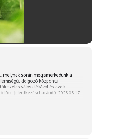
k, melynek során megismerkedünk a
llemiségű, dolgozó központú
áták széles választékával és azok
tött. Jelentkezési határidő: 2023.03.17.