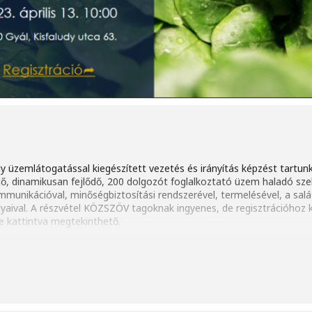
zemlátogatással kiegészített vezetés és irányítás képzést tartun
, dinamikusan fejlődő, 200 dolgozót foglalkoztató üzem haladó sze
kommunikációval, minőségbiztosítási rendszerével, termelésével, a sal
yaival. A részvétel KÖZSZÖV tagoknak ingyenes, de regisztrációhoz kö
e kattintva megtekinthető.
a töltheti ki.
masnak ígérkező akadémiai képzésen.