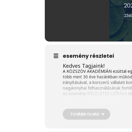
esemény részletei
Kedves Tagjaink!
A KÖZSZÖV AKADÉMIÁN ezúttal egy ü
több mint 30 éve hazánkban működő
irányításával, a korszerű vállalati 
nagykonyhai felhasználásának fortél
Az esemény
RÉSZLETES LEÍRÁSA
id
A
JELENTKEZÉSI LAPOT
ide kattintv
Szeretettel várjuk Önöket a tartal
TOVÁBB OLVAS
Üdvözlettel:
Zoltai Anna elnök