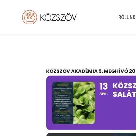
Skip
to
RÓLUNK
content
KÖZSZÖV AKADÉMIA 5. MEGHÍVÓ 202
13
KÖZSZ
SALÁ
ÁPR.