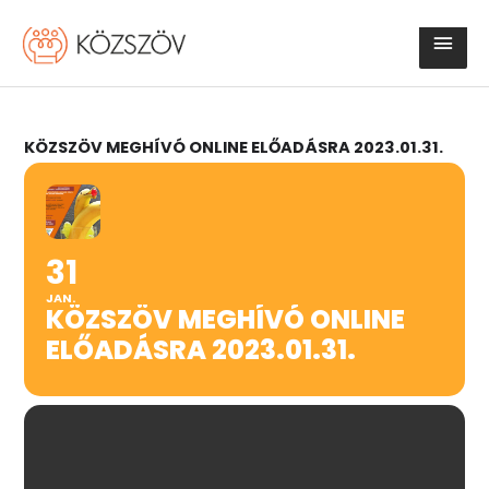
Skip
Main
to
content
Men
KÖZSZÖV MEGHÍVÓ ONLINE ELŐADÁSRA 2023.01.31.
31
JAN.
KÖZSZÖV MEGHÍVÓ ONLINE
ELŐADÁSRA 2023.01.31.