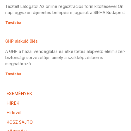
Tisztelt Látogató! Az online regisztrációs form kitöltésével Ön
napi egyszeri díjmentes belépésre jogosult a SIRHA Budapest
Tovább»
GHP alakuló ülés
A GHP a hazai vendéglátás és étkeztetés alapvető élelmiszer-
biztonsági sorvezetője, amely a szakképzésben is
meghatározó
Tovább»
ESEMÉNYEK
HÍREK
Hírlevél
KÖSZ SAJTO