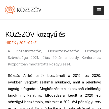
Skip
Main
to
content
Men
KÖZSZÖV közgyűlés
HÍREK
/
2021-07-21
A Közétkeztetők, Élelmezésvezetők Országos
Szövetsége 2021. július 20-án a Lurdy Konferencia
Központban megtartotta közgyűlését.
Rózsás Anikó elnök beszámolt a 2019. és 2020.
években végzett szakmai munkáról, amit a jelenlévő
tagság elfogadott. Megköszönte a leköszönő elnökségi
tagok munkáját is. Elfogadásra került a 2020 évi
pénzügyi beszámoló, valamint a 2021 évi pénzügyi terv
és az alapszabály módosítása. Utóbbi elsősorban az