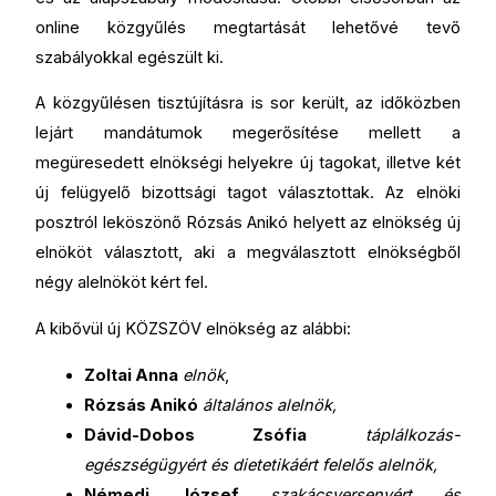
online közgyűlés megtartását lehetővé tevő
szabályokkal egészült ki.
A közgyűlésen tisztújításra is sor került, az időközben
lejárt mandátumok megerősítése mellett a
megüresedett elnökségi helyekre új tagokat, illetve két
új felügyelő bizottsági tagot választottak. Az elnöki
posztról leköszönő Rózsás Anikó helyett az elnökség új
elnököt választott, aki a megválasztott elnökségből
négy alelnököt kért fel.
A kibővül új KÖZSZÖV elnökség az alábbi:
Zoltai Anna
elnök
,
Rózsás Anikó
általános alelnök,
Dávid-Dobos Zsófia
táplálkozás-
egészségügyért és dietetikáért felelős alelnök,
Némedi József
szakácsversenyért és