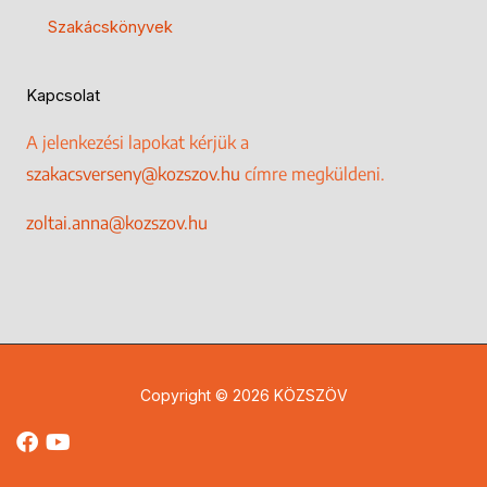
Szakácskönyvek
Kapcsolat
A jelenkezési lapokat kérjük a
szakacsverseny@kozszov.hu
címre megküldeni.
zoltai.anna@kozszov.hu
Copyright © 2026 KÖZSZÖV