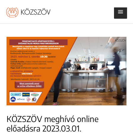
Skip
Main
to
content
Men
KÖZSZÖV meghívó online
előadásra 2023.03.01.