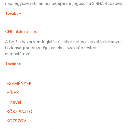
napi egyszeri díjmentes belépésre jogosult a SIRHA Budapest
Tovább»
GHP alakuló ülés
A GHP a hazai vendéglátás és étkeztetés alapvető élelmiszer-
biztonsági sorvezetője, amely a szakképzésben is
meghatározó
Tovább»
ESEMÉNYEK
HÍREK
Hírlevél
KÖSZ SAJTO
KÖZSZÖV