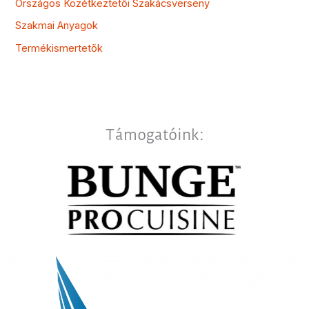
Országos Közétkeztetői Szakácsverseny
Szakmai Anyagok
Termékismertetők
Támogatóink: