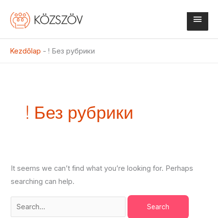
Skip
Main
to
content
Men
Kezdőlap
-
! Без рубрики
Search
for:
! Без рубрики
It seems we can’t find what you’re looking for. Perhaps
searching can help.