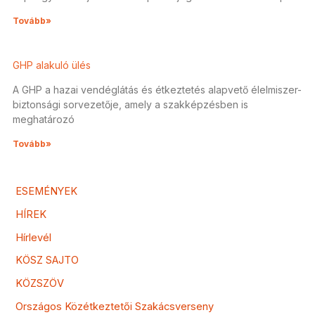
Tovább»
GHP alakuló ülés
A GHP a hazai vendéglátás és étkeztetés alapvető élelmiszer-
biztonsági sorvezetője, amely a szakképzésben is
meghatározó
Tovább»
ESEMÉNYEK
HÍREK
Hírlevél
KÖSZ SAJTO
KÖZSZÖV
Országos Közétkeztetői Szakácsverseny