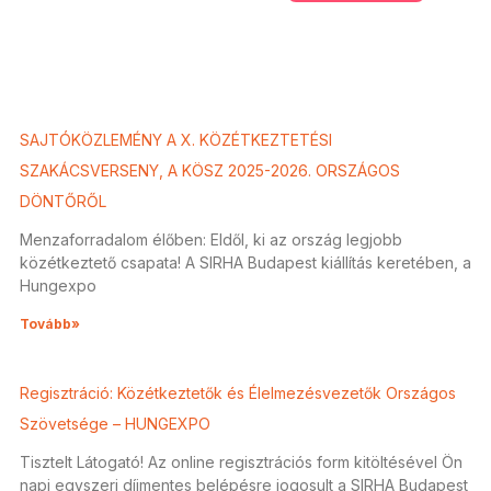
SAJTÓKÖZLEMÉNY A X. KÖZÉTKEZTETÉSI
SZAKÁCSVERSENY, A KÖSZ 2025-2026. ORSZÁGOS
DÖNTŐRŐL
Menzaforradalom élőben: Eldől, ki az ország legjobb
közétkeztető csapata! A SIRHA Budapest kiállítás keretében, a
Hungexpo
Tovább»
Regisztráció: Közétkeztetők és Élelmezésvezetők Országos
Szövetsége – HUNGEXPO
Tisztelt Látogató! Az online regisztrációs form kitöltésével Ön
napi egyszeri díjmentes belépésre jogosult a SIRHA Budapest