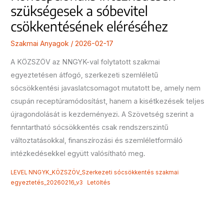
szükségesek a sóbevitel
csökkentésének eléréséhez
Szakmai Anyagok
/
2026-02-17
A KÖZSZÖV az NNGYK-val folytatott szakmai
egyeztetésen átfogó, szerkezeti szemléletű
sócsökkentési javaslatcsomagot mutatott be, amely nem
csupán receptúramódosítást, hanem a kisétkezések teljes
újragondolását is kezdeményezi. A Szövetség szerint a
fenntartható sócsökkentés csak rendszerszintű
változtatásokkal, finanszírozási és szemléletformáló
intézkedésekkel együtt valósítható meg.
LEVEL NNGYK_KÖZSZÖV_Szerkezeti sócsökkentés szakmai
egyeztetés_20260216_v3
Letöltés