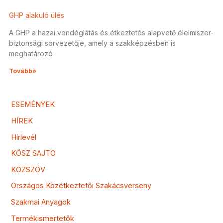
GHP alakuló ülés
A GHP a hazai vendéglátás és étkeztetés alapvető élelmiszer-
biztonsági sorvezetője, amely a szakképzésben is
meghatározó
Tovább»
ESEMÉNYEK
HÍREK
Hírlevél
KÖSZ SAJTO
KÖZSZÖV
Országos Közétkeztetői Szakácsverseny
Szakmai Anyagok
Termékismertetők