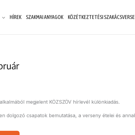
HÍREK
SZAKMAI ANYAGOK
KÖZÉTKEZTETÉSI SZAKÁCSVERS
bruár
alkalmából megjelent KÖZSZÖV hírlevél különkiadás.
en dolgozó csapatok bemutatása, a verseny ételei és annak