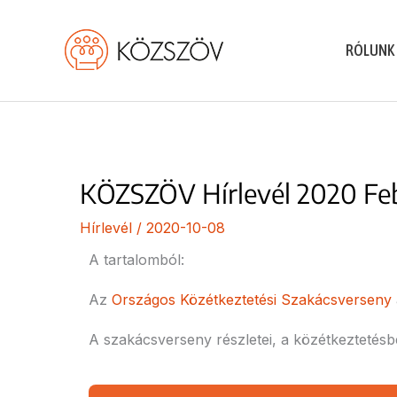
Skip
to
RÓLUNK
content
KÖZSZÖV Hírlevél 2020 Fe
Hírlevél
/
2020-10-08
A tartalomból:
Az
Országos Közétkeztetési Szakácsverseny
A szakácsverseny részletei, a közétkeztetésb