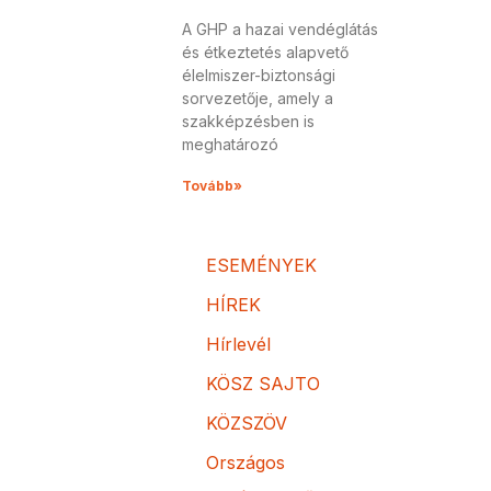
A GHP a hazai vendéglátás
és étkeztetés alapvető
élelmiszer-biztonsági
sorvezetője, amely a
szakképzésben is
meghatározó
Tovább»
ESEMÉNYEK
HÍREK
Hírlevél
KÖSZ SAJTO
KÖZSZÖV
Országos