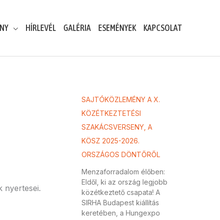
ENY
HÍRLEVÉL
GALÉRIA
ESEMÉNYEK
KAPCSOLAT
SAJTÓKÖZLEMÉNY A X.
KÖZÉTKEZTETÉSI
SZAKÁCSVERSENY, A
KÖSZ 2025-2026.
ORSZÁGOS DÖNTŐRŐL
Menzaforradalom élőben:
Eldől, ki az ország legjobb
 nyertesei.
közétkeztető csapata! A
SIRHA Budapest kiállítás
keretében, a Hungexpo